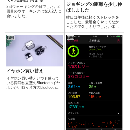
ジョギングの距離を少し伸
2回ウォーキングの日でした。2
ばしました
回目のウオーキングは友人2人に
会いました。
昨日は午後に軽くストレッチを
しました。最近全くやってなか
ったので久しぶりでした。体、
バキバキいいます…
日記
日記
イヤホン買い替え
イヤホン買い替えいつも使って
いる両耳独立型のBluetoothイヤ
ホンが、時々片方のbluetooth接
続が途切れることがあります。
途切れるたびに両方リセットし
て、ペアリングし直していま
す。途切れた方のペアリングは1
度でうまくいくことがあま...