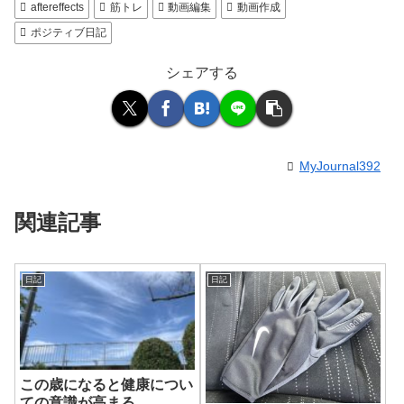
aftereffects
筋トレ
動画編集
動画作成
ポジティブ日記
シェアする
MyJournal392
関連記事
日記
日記
この歳になると健康につい
ての意識が高まる