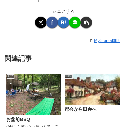
シェアする
MyJournal392
関連記事
日記
日記
都会から田舎へ
お盆前BBQ
今日は以前からお誘いを受けて