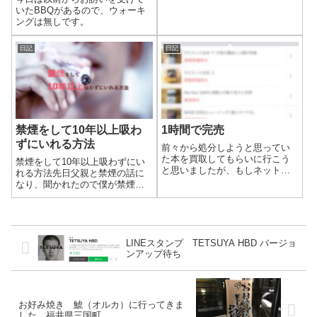
いたBBQがあるので、ウォーキ
ングは無しです。
日記
日記
禁煙をして10年以上吸わ
1時間で完売
ずにいれる方法
前々から処分しようと思ってい
た本を買取してもらいに行こう
禁煙をして10年以上吸わずにい
と思いましたが、もしネットで
れる方法先日父親と禁煙の話に
売れるならと思い見てみまし
なり、聞かれたので僕が禁煙を
た。メルカリで見てみると、売
成功させた方法を伝えました。
ろうと思っていた本が全てあり
言葉には出しませんでしたが、
ました。多分ショップではその
いつも否定的な父親がちょっと
金額で買い取ってもらえないだ
納得していたようでした。どう
ろうと4冊出品して...
やら禁煙は「辛くて苦しいも
LINEスタンプ TETSUYA HBD バージョ
の」と思っていた...
ンアップ待ち
お好み焼き 鯱（オルカ）に行ってきま
した 福井県三国町