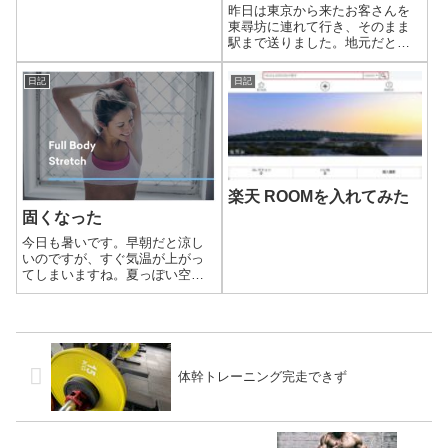
昨日は東京から来たお客さんを
東尋坊に連れて行き、そのまま
駅まで送りました。地元だとな
かなか行かない観光地はとても
新鮮で、僕も観光気分になり楽
日記
日記
しかったです。
楽天 ROOMを入れてみた
固くなった
今日も暑いです。早朝だと涼し
いのですが、すぐ気温が上がっ
てしまいますね。夏っぽい空気
です。
体幹トレーニング完走できず