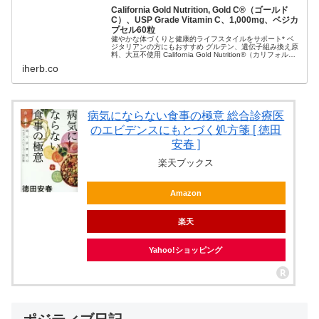
California Gold Nutrition, Gold C®（ゴールド
C）、USP Grade Vitamin C、1,000mg、ベジカ
プセル60粒
健やかな体づくりと健康的ライフスタイルをサポート* ベ
ジタリアンの方にもおすすめ グルテン、遺伝子組み換え原
料、大豆不使用 California Gold Nutrition®（カリフォルニ
アゴールドニュートリション） Gold C®（ゴー...
iherb.co
病気にならない食事の極意 総合診療医
のエビデンスにもとづく処方箋 [ 徳田
安春 ]
楽天ブックス
Amazon
楽天
Yahoo!ショッピング