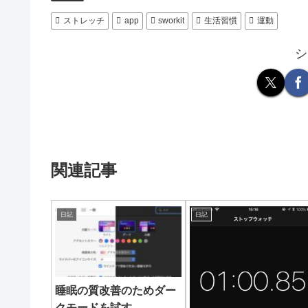
ストレッチ
app
sworkit
生活習慣
運動
シ
関連記事
日記
日記
睡眠の質改善のためダー
クモードを試す