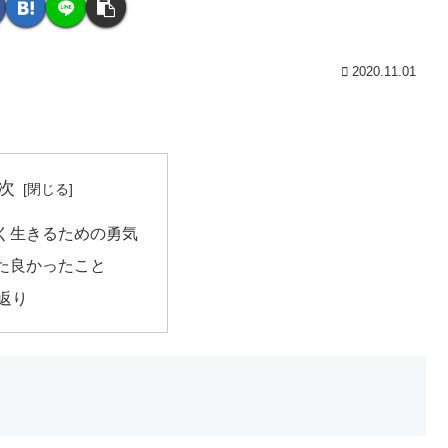
2020.11.01
次
く生きるための勇気
た良かったこと
返り