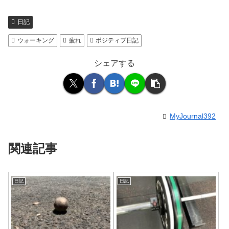
日記
ウォーキング
疲れ
ポジティブ日記
シェアする
MyJournal392
関連記事
日記
日記