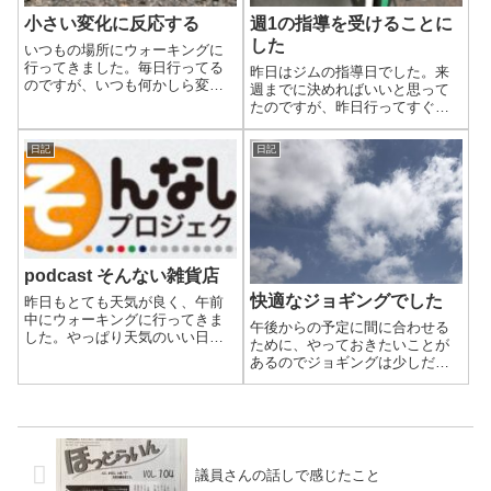
小さい変化に反応する
週1の指導を受けることに
した
いつもの場所にウォーキングに
行ってきました。毎日行ってる
昨日はジムの指導日でした。来
のですが、いつも何かしら変化
週までに決めればいいと思って
があります。
たのですが、昨日行ってすぐ今
までのプランから週1指導のプラ
ンに変えたいことを伝えまし
日記
日記
た。
podcast そんない雑貨店
快適なジョギングでした
昨日もとても天気が良く、午前
中にウォーキングに行ってきま
午後からの予定に間に合わせる
した。やっぱり天気のいい日は
ために、やっておきたいことが
出かけたくなりますね。
あるのでジョギングは少しだけ
にしました。少しでも「やっ
た」と「やらない」の差は大き
いです。
議員さんの話しで感じたこと