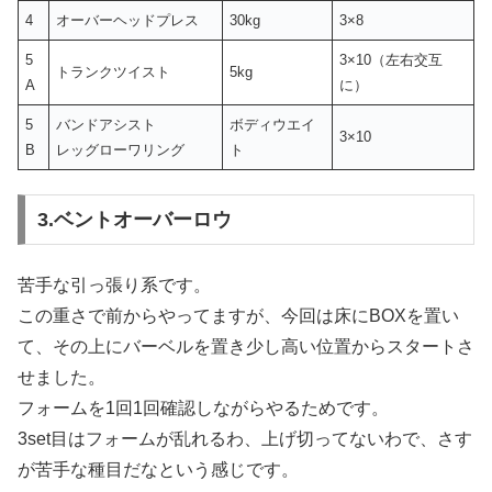
4
オーバーヘッドプレス
30kg
3×8
5
3×10（左右交互
トランクツイスト
5kg
A
に）
5
バンドアシスト
ボディウエイ
3×10
B
レッグローワリング
ト
3.ベントオーバーロウ
苦手な引っ張り系です。
この重さで前からやってますが、今回は床にBOXを置い
て、その上にバーベルを置き少し高い位置からスタートさ
せました。
フォームを1回1回確認しながらやるためです。
3set目はフォームが乱れるわ、上げ切ってないわで、さす
が苦手な種目だなという感じです。