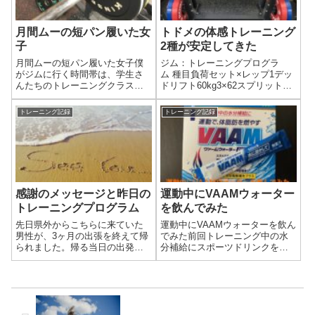
月間ムーの短パン履いた女
トドメの体感トレーニング
子
2種が安定してきた
月間ムーの短パン履いた女子僕
ジム：トレーニングプログラ
がジムに行く時間帯は、学生さ
ム 種目負荷セット×レップ1デッ
んたちのトレーニングクラスと
ドリフト60kg3×62スプリットス
同じ時間です。というより、僕
クワット25kg3×83ケトルベル1
が元々行っていた時間帯が、移
アームロウ20kg3×84オーバーヘ
トレーニング記録
トレーニング記録
転と同時に学生さんクラスの時
ッドプレス30kg3×65ATRXサイ
間帯になりました。僕がこの時
ドプランクボディウエイト2×20
間じゃないと通えないので、ト
秒5...
レーナーが「違う...
感謝のメッセージと昨日の
運動中にVAAMウォーター
トレーニングプログラム
を飲んでみた
先日県外からこちらに来ていた
運動中にVAAMウォーターを飲ん
男性が、3ヶ月の出張を終えて帰
でみた前回トレーニング中の水
られました。帰る当日の出発時
分補給にスポーツドリンクを勧
（多分）にLINEでメッセージを
められました。なのでせっかく
いただきました。
ならポカリとかではなく、それ
に特化したものを試したくなり
ました。近くでも手に入りやす
いものを探した結果、VAAMのヴ
ァームウ...