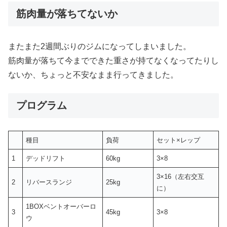
筋肉量が落ちてないか
またまた2週間ぶりのジムになってしまいました。
筋肉量が落ちて今までできた重さが持てなくなってたりし
ないか、ちょっと不安なまま行ってきました。
プログラム
種目
負荷
セット×レップ
1
デッドリフト
60kg
3×8
3×16（左右交互
2
リバースランジ
25kg
に）
1BOXベントオーバーロ
3
45kg
3×8
ウ