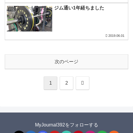
ジム通い1年経ちました
日記
2019.06.01
次のページ
次
1
2
へ
MyJournal392をフォローする