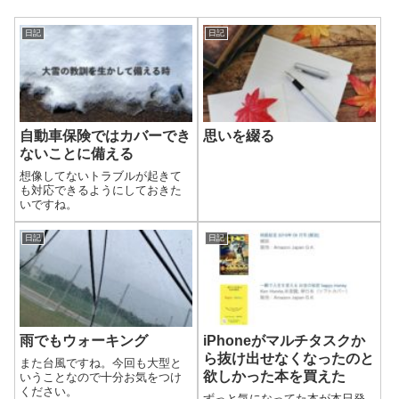
日記
日記
自動車保険ではカバーでき
思いを綴る
ないことに備える
想像してないトラブルが起きて
も対応できるようにしておきた
いですね。
日記
日記
雨でもウォーキング
iPhoneがマルチタスクか
ら抜け出せなくなったのと
また台風ですね。今回も大型と
欲しかった本を買えた
いうことなので十分お気をつけ
ください。
ずっと気になってた本が本日発