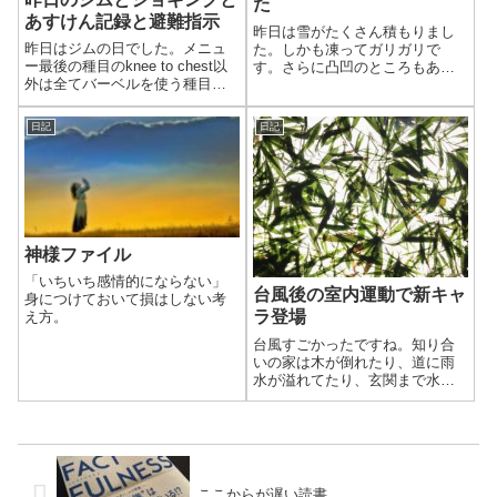
た
あすけん記録と避難指示
昨日は雪がたくさん積もりまし
昨日はジムの日でした。メニュ
た。しかも凍ってガリガリで
ー最後の種目のknee to chest以
す。さらに凸凹のところもあり
外は全てバーベルを使う種目で
ました。写真は昨日の午後で
す。重さを増やしていくと次の
す。
段階に来た感じがしてやる気が
日記
日記
出ますね。
神様ファイル
「いちいち感情的にならない」
台風後の室内運動で新キャ
身につけておいて損はしない考
ラ登場
え方。
台風すごかったですね。知り合
いの家は木が倒れたり、道に雨
水が溢れてたり、玄関まで水が
来てたり、海沿いでは風が強く
シャッターが壊れていたりした
ようです。
ここからが遅い読書