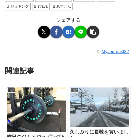
ジョギング
strava
あすけん
シェアする
MyJournal392
関連記事
日記
日記
久しぶりに長靴を買いまし
昨日のジムとジョギングと