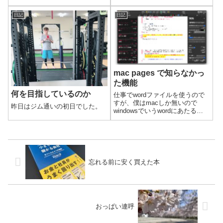
日記
日記
mac pages で知らなかっ
た機能
何を目指しているのか
仕事でwordファイルを使うので
すが、僕はmacしか無いので
昨日はジム通いの初日でした。
windowsでいうwordにあたる
pagesというソフトを使っていま
す。知ってる人はたくさんいる
のでしょうが、初めて知った機
能がありました。
忘れる前に安く買えた本
おっぱい連呼