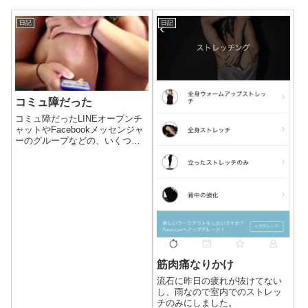
日記
日記
コミュ障だった
コミュ障だったLINEオープンチ
ャットやFacebookメッセンジャ
ーのグループなどの、いくつか
の多人数のグループに入ってい
ます。大人数のグループだと、
決まった人だけが発言している
状態によくなります。まぁ全員
が発言するのは無理があります
から...
筋肉痛なりかけ
流石に昨日の疲れが抜けてない
し、雨なので室内でのストレッ
チのみにしました。