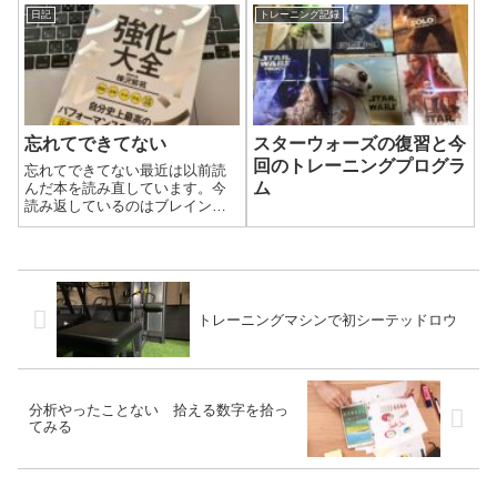
日記
トレーニング記録
忘れてできてない
スターウォーズの復習と今
回のトレーニングプログラ
忘れてできてない最近は以前読
ム
んだ本を読み直しています。今
読み返しているのはブレインメ
ンタル強化大全です。帯にも書
かれている通り、「自分史上最
高のパフォーマンスを手に入れ
る」そのためにどんなことに気
をつけたほうがいいのでしょう
か。著者のメルマ...
トレーニングマシンで初シーテッドロウ
分析やったことない 拾える数字を拾っ
てみる