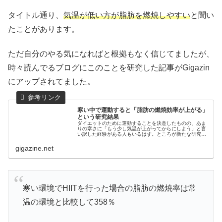
タイトル通り、
気温が低い方が脂肪を燃焼しやすい
と聞い
たことがあります。
ただ自分のやる気になればと根拠もなく信じてましたが、
時々読んでるブログにこのことを研究した記事がGigazin
にアップされてました。
寒い中で運動すると「脂肪の燃焼効率が上がる」
という研究結果
ダイエットのために運動することを決意したものの、あま
りの寒さに「もう少し気温が上がってからにしよう」と言
い訳した経験がある人もいるはず。ところが新たな研究で
は、「寒い中で運動すると脂肪の燃焼効率が上がる可能性
がある」と判明し、むしろ寒い日ほ...
gigazine.net
寒い環境でHIITを行った場合の脂肪の燃焼率は常
温の環境と比較して358％