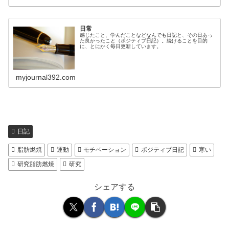
日常
感じたこと、学んだことなどなんでも日記と、その日あっ
た良かったこと（ポジティブ日記）。続けることを目的
に、とにかく毎日更新しています。
myjournal392.com
日記
脂肪燃焼
運動
モチベーション
ポジティブ日記
寒い
研究脂肪燃焼
研究
シェアする