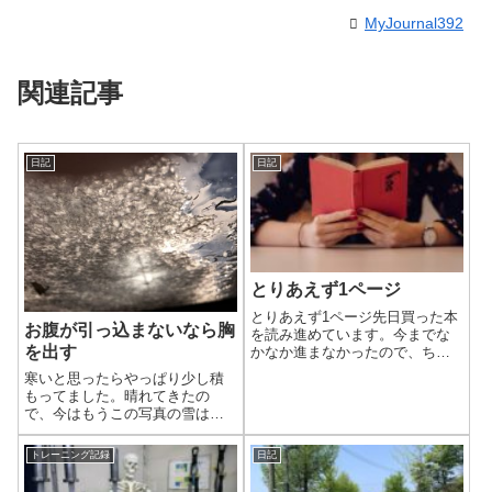
MyJournal392
関連記事
日記
日記
とりあえず1ページ
とりあえず1ページ先日買った本
お腹が引っ込まないなら胸
を読み進めています。今までな
を出す
かなか進まなかったので、ちょ
っとしたスキマ時間にも読んで
寒いと思ったらやっぱり少し積
みようと思っています。昨日は
もってました。晴れてきたの
スキマ時間すらありませんでし
で、今はもうこの写真の雪は溶
たが…笑たった1ページだけでも
けてしまいました。とうとう冬
進んだ感じがしますし、自然と
らしい天気になってきました。
次のページを...
トレーニング記録
日記