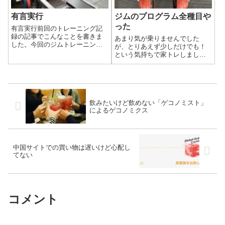
有言実行
ジムのプログラム全種目や
った
有言実行前回のトレーニング記
録の記事でこんなことを書きま
あまり気が乗りませんでした
した。今回のジムトレーニング
が、とりあえず少しだけでも！
では成長を感じれたことです
という気持ちで家トレしまし
し、さらに少しやる気が出たの
た。壁に貼った紙に書いてある
で、帰るときにトレーナーに週2
「習慣を変える方法」を眺めな
回来ることを伝えました。あと
がら、やる理由をもう一度自分
は自分との約束を守るだけ。昨
に言い聞かせてスタートです。
日あった人にはジ...
飲みたいけど飲めない「ゲコノミスト」
によるゲコノミクス
中国サイトでの買い物は遅いけど心配し
てない
コメント