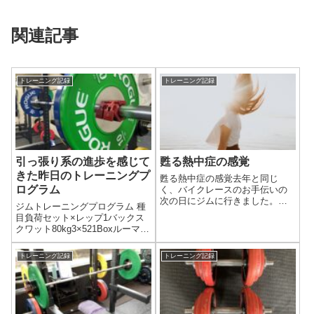
関連記事
トレーニング記録
トレーニング記録
引っ張り系の進歩を感じて
甦る熱中症の感覚
きた昨日のトレーニングプ
甦る熱中症の感覚去年と同じ
ログラム
く、バイクレースのお手伝いの
次の日にジムに行きました。去
ジムトレーニングプログラム 種
年はジムに行くまではちょっと
目負荷セット×レップ1バックス
ダルい程度。普通に過ごしてい
クワット80kg3×521Boxルーマニ
たのですが、負荷をかけると自
アンデッドリフト65kg3×53バー
分では気づかなかった体の不調
ベルベンチプレス55kg3×54TRX
が出ました。いつも上げれる重
トレーニング記録
トレーニング記録
インバーテッドロウボディウエ
さが上げれない…力...
イト3×105Aアブローラーボディ
ウエ...