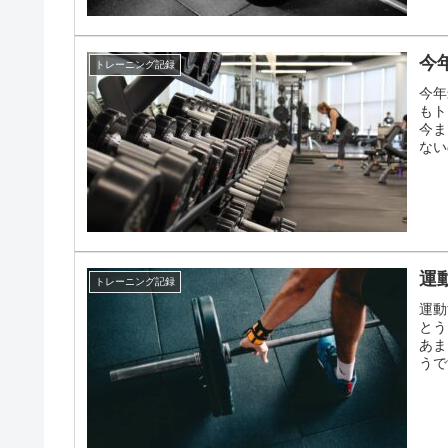
今
トレーニング記録
今年
もト
今ま
ない
運
トレーニング記録
運動
とう
あま
うで