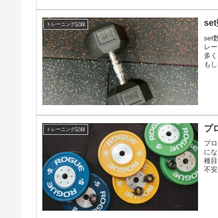
s
トレーニング記録
se
レー
多く
もし
プ
トレーニング記録
プロ
にな
種目
不安