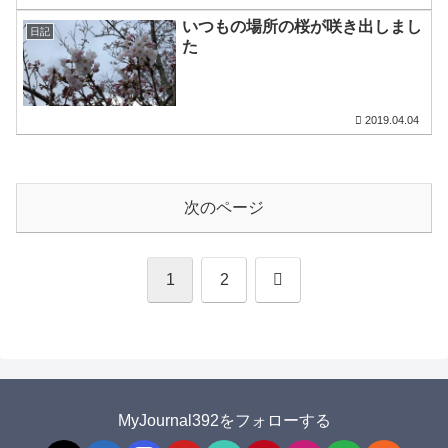
いつもの場所の桜が咲き出しまし
日記
た
2019.04.04
次のページ
次
1
2
へ
MyJournal392をフォローする