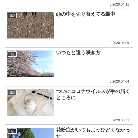
2020.04.11
頭の中を切り替えてる最中
日記
2020.04.09
いつもと違う咲き方
日記
2020.04.04
ついにコロナウイルスが手の届く
日記
ところに
2020.03.31
花粉症がいつもよりひどくなかっ
日記
た