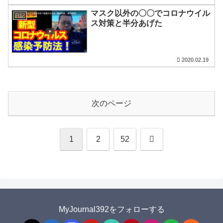
マスク以外の〇〇でコロナウイル
日記
ス対策と半分あげた
2020.02.19
次のページ
次
1
2
52
へ
MyJournal392をフォローする